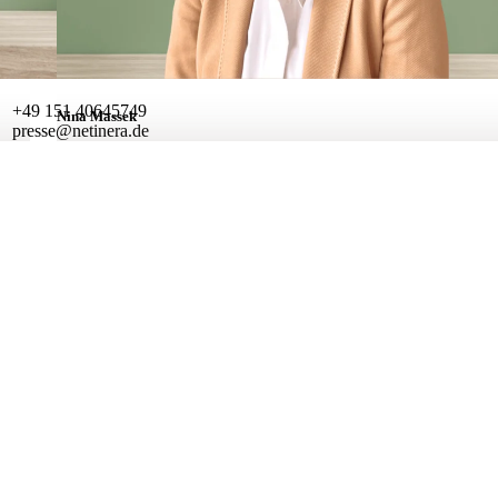
+49 151 40645749
Nina Massek
presse@netinera.de
Referentin Unternehmenskommunikation