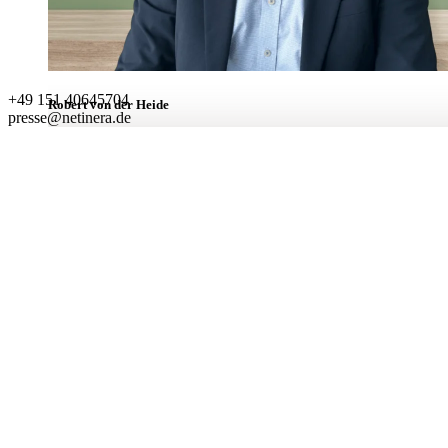
+49 151 40645704
Robert von der Heide
presse@netinera.de
Leiter Unternehmenskommunikation
BEREICHE
Leistungen
Unternehmen
Verantwortung
Karriere
Aktuell
Kontakt