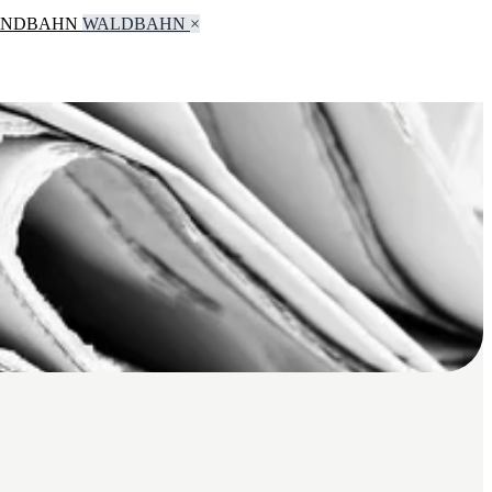
ANDBAHN
WALDBAHN
×