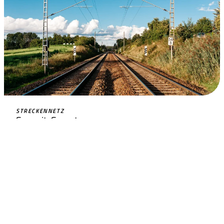
STRECKENNETZ
So weit. So gut.
MEHR ERFAHREN
BEREICHE
Leistungen
Unternehmen
Verantwortung